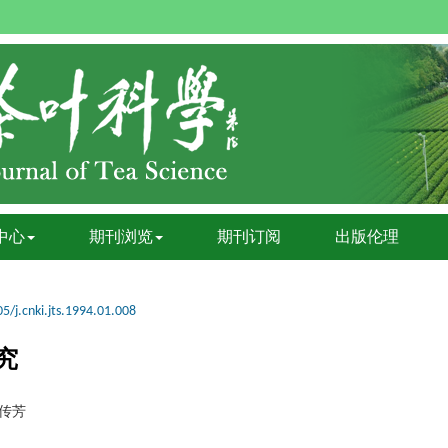
中心
期刊浏览
期刊订阅
出版伦理
5/j.cnki.jts.1994.01.008
究
传芳