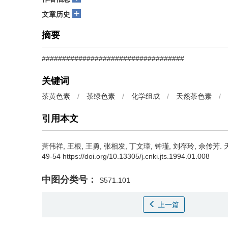
+
文章历史
摘要
###################################
关键词
茶黄色素
/
茶绿色素
/
化学组成
/
天然茶色素
/
引用本文
萧伟祥, 王根, 王勇, 张相发, 丁文璋, 钟瑾, 刘存玲, 佘传芳.
49-54 https://doi.org/10.13305/j.cnki.jts.1994.01.008
中图分类号：
S571.101
上一篇