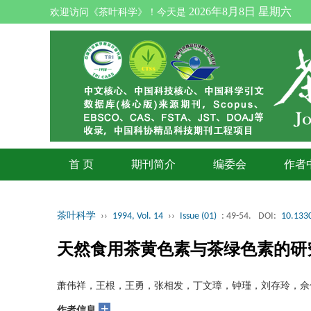
2026年8月8日 星期六
欢迎访问《茶叶科学》！今天是
首 页
期刊简介
编委会
作者
茶叶科学
››
1994, Vol. 14
››
Issue (01)
: 49-54.
DOI:
10.1330
天然食用茶黄色素与茶绿色素的研
萧伟祥，王根，王勇，张相发，丁文璋，钟瑾，刘存玲，佘
+
作者信息