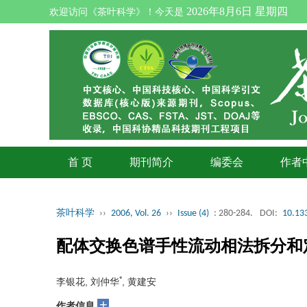
2026年8月6日 星期四
欢迎访问《茶叶科学》！今天是
首 页
期刊简介
编委会
作者
茶叶科学
››
2006, Vol. 26
››
Issue (4)
: 280-284.
DOI:
10.133
配体交换色谱手性流动相法拆分和
*
李银花, 刘仲华
, 黄建安
+
作者信息