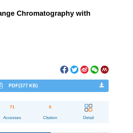
hange Chromatography with
PDF(377 KB)
71
0
Accesses
Citation
Detail