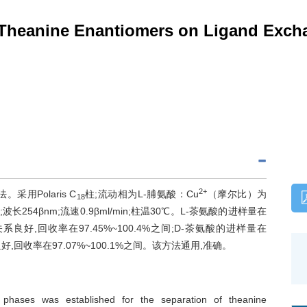
f Theanine Enantiomers on Ligand Exc
2+
Polaris C
柱;流动相为L-脯氨酸：Cu
（摩尔比）为
18
;波长254βnm;流速0.9βml/min;柱温30℃。L-茶氨酸的进样量在
性关系良好,回收率在97.45%~100.4%之间;D-茶氨酸的进样量在
良好,回收率在97.07%~100.1%之间。该方法通用,准确。
 phases was established for the separation of theanine