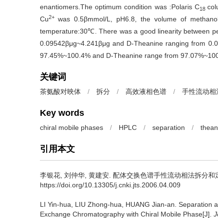
enantiomers.The optimum condition was :Polaris C
col
18
2+
Cu
was 0.5βmmol/L, pH6.8, the volume of methanol
temperature:30℃. There was a good linearity between pea
0.09542βμg~4.241βμg and D-Theanine ranging from 0.0
97.45%~100.4% and D-Theanine range from 97.07%~10
关键词
茶氨酸对映体
/
拆分
/
高效液相色谱
/
手性流动相
Key words
chiral mobile phases
/
HPLC
/
separation
/
thean
引用本文
李银花, 刘仲华, 黄建安.
配体交换色谱手性流动相法拆分和定
https://doi.org/10.13305/j.cnki.jts.2006.04.009
LI Yin-hua, LIU Zhong-hua, HUANG Jian-an.
Separation a
Exchange Chromatography with Chiral Mobile Phase[J].
J