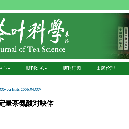
中心
期刊浏览
期刊订阅
出版伦理
05/j.cnki.jts.2006.04.009
定量茶氨酸对映体