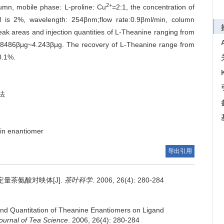
2+
umn, mobile phase: L-proline: Cu
=2:1, the concentration of
 is 2%, wavelength: 254βnm;flow rate:0.9βml/min, column
k areas and injection quantities of L-Theanine ranging from
8486βμg~4.243βμg. The recovery of L-Theanine range from
0.1%.
法
in enantiomer
导出引用
量茶氨酸对映体[J].
茶叶科学
. 2006, 26(4): 280-284
nd Quantitation of Theanine Enantiomers on Ligand
ournal of Tea Science
. 2006, 26(4): 280-284