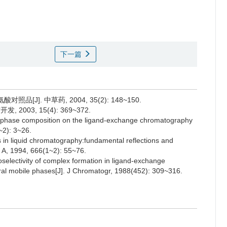
下一篇
[J]. 中草药, 2004, 35(2): 148~150.
003, 15(4): 369~372.
d phase composition on the ligand-exchange chromatography
~2): 3~26.
es in liquid chromatography:fundamental reflections and
, A, 1994, 666(1~2): 55~76.
electivity of complex formation in ligand-exchange
iral mobile phases[J]. J Chromatogr, 1988(452): 309~316.