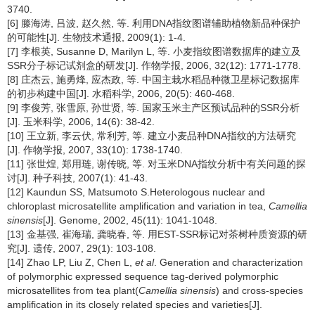
3740.
[6] 滕海涛, 吕波, 赵久然, 等. 利用DNA指纹图谱辅助植物新品种保护
的可能性[J]. 生物技术通报, 2009(1): 1-4.
[7] 李根英, Susanne D, Marilyn L, 等. 小麦指纹图谱数据库的建立及
SSR分子标记试剂盒的研发[J]. 作物学报, 2006, 32(12): 1771-1778.
[8] 庄杰云, 施勇烽, 应杰政, 等. 中国主栽水稻品种微卫星标记数据库
的初步构建中国[J]. 水稻科学, 2006, 20(5): 460-468.
[9] 李俊芳, 张雪原, 孙世贤, 等. 国家玉米主产区预试品种的SSR分析
[J]. 玉米科学, 2006, 14(6): 38-42.
[10] 王立新, 李云伏, 常利芳, 等. 建立小麦品种DNA指纹的方法研究
[J]. 作物学报, 2007, 33(10): 1738-1740.
[11] 张世煌, 郑用琏, 谢传晓, 等. 对玉米DNA指纹分析中有关问题的探
讨[J]. 种子科技, 2007(1): 41-43.
[12] Kaundun SS, Matsumoto S.Heterologous nuclear and
chloroplast microsatellite amplification and variation in tea,
Camellia
sinensis
[J]. Genome, 2002, 45(11): 1041-1048.
[13] 金基强, 崔海瑞, 龚晓春, 等. 用EST-SSR标记对茶树种质资源的研
究[J]. 遗传, 2007, 29(1): 103-108.
[14] Zhao LP, Liu Z, Chen L,
et al
. Generation and characterization
of polymorphic expressed sequence tag-derived polymorphic
microsatellites from tea plant(
Camellia sinensis
) and cross-species
amplification in its closely related species and varieties[J].