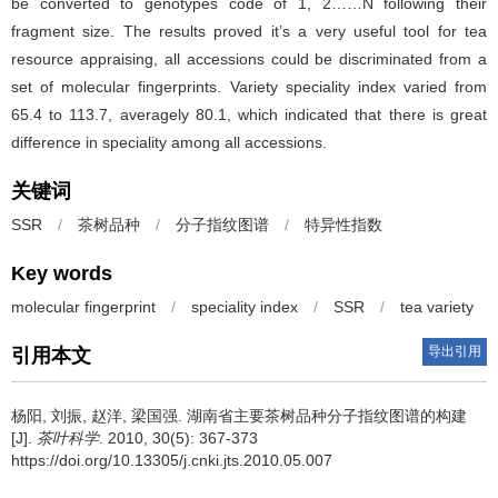
be converted to genotypes code of 1, 2……N following their
fragment size. The results proved it’s a very useful tool for tea
resource appraising, all accessions could be discriminated from a
set of molecular fingerprints. Variety speciality index varied from
65.4 to 113.7, averagely 80.1, which indicated that there is great
difference in speciality among all accessions.
关键词
SSR
/
茶树品种
/
分子指纹图谱
/
特异性指数
Key words
molecular fingerprint
/
speciality index
/
SSR
/
tea variety
导出引用
引用本文
杨阳, 刘振, 赵洋, 梁国强.
湖南省主要茶树品种分子指纹图谱的构建
[J].
茶叶科学
. 2010, 30(5): 367-373
https://doi.org/10.13305/j.cnki.jts.2010.05.007