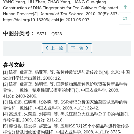
YANG Yang, LIU Zhen, ZHAO Yang, LIANG Guo-qiang.
Construction of DNA Fingerprints for Tea Cultivars Originated from
Hunan Province[J].
Journal of Tea Science
. 2010, 30(5): 367-373
https://doi.org/10.13305/j.cnki.jts.2010.05.007
中图分类号：
S571
Q523
上一篇
下一篇
参考文献
[1] 陈亮, 虞富莲, 杨亚军, 等. 茶树种质资源与遗传改良[M]. 北京: 中国
农业科学技术出版社, 2006: 12.
[2] 陈亮, 虞富莲, 姚明哲, 等. 国际植物新品种保护联盟茶树新品种特
异性、一致性、稳定性测试指南的制订[J]. 中国农业科学, 2008,
41(8): 2400-2406.
[3] 陆光远, 伍晓明, 张冬晓, 等. SSR标记分析国家油菜区试品种的特
异性和一致性[J]. 中国农业科学, 2008, 41(1): 32-42.
[4] 高运来, 朱荣胜, 刘春燕, 等. 黑龙江部分大豆品种分子ID的构建[J].
作物学报, 2009, 35(2): 211-218.
[5] 缪恒彬, 陈发棣, 赵宏波, 等. 应用ISSR对25个小菊品种进行遗传多
样性分析及指纹图谱构建[J]. 中国农业科学, 2008, 41(11): 3735-