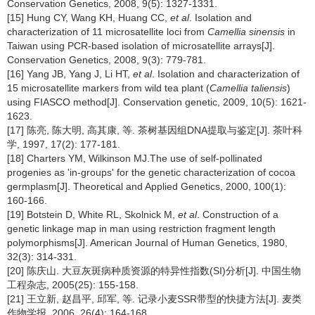
Conservation Genetics, 2008, 9(5): 1327-1331.
[15] Hung CY, Wang KH, Huang CC,
et al
. Isolation and
characterization of 11 microsatellite loci from
Camellia sinensis
in
Taiwan using PCR-based isolation of microsatellite arrays[J].
Conservation Genetics, 2008, 9(3): 779-781.
[16] Yang JB, Yang J, Li HT,
et al
. Isolation and characterization of
15 microsatellite markers from wild tea plant (
Camellia taliensis
)
using FIASCO method[J]. Conservation genetic, 2009, 10(5): 1621-
1623.
[17] 陈亮, 陈大明, 高其康, 等. 茶树基因组DNA提取与鉴定[J]. 茶叶科
学, 1997, 17(2): 177-181.
[18] Charters YM, Wilkinson MJ.The use of self-pollinated
progenies as 'in-groups' for the genetic characterization of cocoa
germplasm[J]. Theoretical and Applied Genetics, 2000, 100(1):
160-166.
[19] Botstein D, White RL, Skolnick M,
et al
. Construction of a
genetic linkage map in man using restriction fragment length
polymorphisms[J]. American Journal of Human Genetics, 1980,
32(3): 314-331.
[20] 陈庆山. 大豆灰斑病种质资源的特异性指数(SI)分析[J]. 中国生物
工程杂志, 2005(25): 155-158.
[21] 王立新, 赵昌平, 邱军, 等. 记录小麦SSR带型的快捷方法[J]. 麦类
作物学报, 2006, 26(4): 164-168.