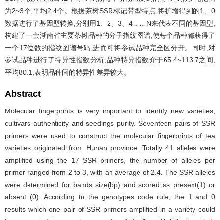
为2~3个,平均2.4个。根据茶树SSR标记带型特点,将扩增得到的1、0
数据进行了基因型转换,分别用1、2、3、4……N来代表不同的基因型,
构建了一套湖南省主要茶树品种的分子指纹图谱,使每个品种都获得了
一个17位数的指纹图谱号码,进而可将参试品种完全区分开。同时,对
参试品种进行了特异性指数分析,品种特异指数介于65.4~113.7之间,
平均80.1,表明品种间的特异性差异较大。
Abstract
Molecular fingerprints is very important to identify new varieties,
cultivars authenticity and seedings purity. Seventeen pairs of SSR
primers were used to construct the molecular fingerprints of tea
varieties originated from Hunan province. Totally 41 alleles were
amplified using the 17 SSR primers, the number of alleles per
primer ranged from 2 to 3, with an average of 2.4. The SSR alleles
were determined for bands size(bp) and scored as present(1) or
absent (0). According to the genotypes code rule, the 1 and 0
results which one pair of SSR primers amplified in a variety could