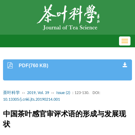
Toggl
navig
PDF(760 KB)
茶叶科学
››
2019, Vol. 39
››
Issue (2)
: 123-130.
DOI:
10.13305/j.cnki.jts.20190214.001
中国茶叶感官审评术语的形成与发展现
状