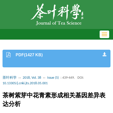
Toggl
navig
PDF(1427 KB)
茶叶科学
››
2018, Vol. 38
››
Issue (5)
: 439-449.
DOI:
10.13305/j.cnki.jts.2018.05.001
茶树紫芽中花青素形成相关基因差异表
达分析