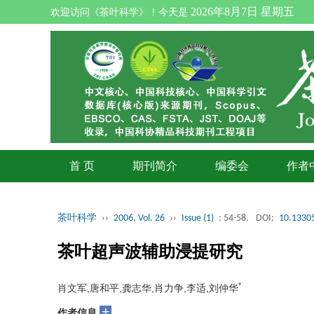
2026年8月7日 星期五
欢迎访问《茶叶科学》！今天是
首 页
期刊简介
编委会
作者
茶叶科学
››
2006, Vol. 26
››
Issue (1)
: 54-58.
DOI:
10.13305
茶叶超声波辅助浸提研究
*
肖文军,唐和平,龚志华,肖力争,李适,刘仲华
+
作者信息