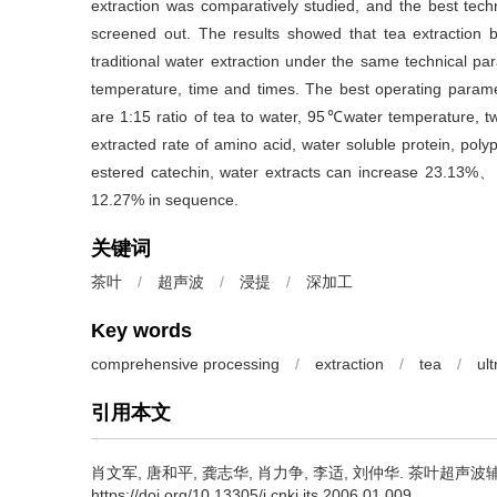
extraction was comparatively studied, and the best tech
screened out. The results showed that tea extraction by
traditional water extraction under the same technical par
temperature, time and times. The best operating paramet
are 1:15 ratio of tea to water, 95℃water temperature, t
extracted rate of amino acid, water soluble protein, poly
estered catechin, water extracts can increase 
12.27% in sequence.
关键词
茶叶
/
超声波
/
浸提
/
深加工
Key words
comprehensive processing
/
extraction
/
tea
/
ul
引用本文
肖文军, 唐和平, 龚志华, 肖力争, 李适, 刘仲华.
茶叶超声波辅
https://doi.org/10.13305/j.cnki.jts.2006.01.009