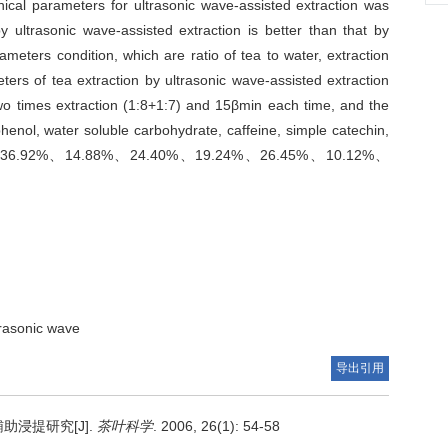
nical parameters for ultrasonic wave-assisted extraction was
 ultrasonic wave-assisted extraction is better than that by
ameters condition, which are ratio of tea to water, extraction
ers of tea extraction by ultrasonic wave-assisted extraction
wo times extraction (1:8+1:7) and 15βmin each time, and the
phenol, water soluble carbohydrate, caffeine, simple catechin,
23.13%、36.92%、14.88%、24.40%、19.24%、26.45%、10.12%、
trasonic wave
导出引用
助浸提研究[J].
茶叶科学
. 2006, 26(1): 54-58