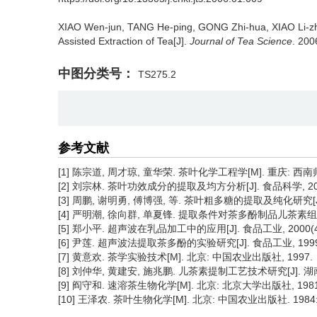
XIAO Wen-jun, TANG He-ping, GONG Zhi-hua, XIAO Li-zh
Assisted Extraction of Tea[J].
Journal of Tea Science
. 200
中图分类号：
TS275.2
参考文献
[1] 陈宗道, 周才琼, 童华荣. 茶叶化学工程学[M]. 重庆: 西南师
[2] 刘宗林. 茶叶功效成分的提取及均方分析[J]. 食品科学, 2000, 
[3] 周鹏, 谢明勇, 傅博强, 等. 茶叶粗多糖的提取及纯化研究[J]. 食
[4] 严明潮, 徐向群, 单夏锋. 提取条件对茶多酚制品儿茶素组成的影响[
[5] 郑小平. 超声波在乳品加工中的应用[J]. 食品工业, 2000(4):
[6] 尹莲. 超声波法提取茶多酚的实验研究[J]. 食品工业, 1999(3
[7] 黄意欢. 茶学实验技术[M]. 北京: 中国农业出版社, 1997.
[8] 刘仲华, 黄建安, 施兆鹏. 儿茶素提制工艺技术研究[J]. 湖南农业
[9] 阎守和. 速溶茶生物化学[M]. 北京: 北京大学出版社, 1981:
[10] 王泽农. 茶叶生物化学[M]. 北京: 中国农业出版社. 1984: 