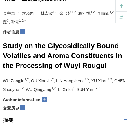
1,2
1,2
1,2
1,2
1,2
1,2
吴宗杰
, 欧晓西
, 林宏政
, 余欣茹
, 程守悦
, 吴晴阳
, 李鑫
3
1,2,*
磊
, 孙云
+
作者信息
Study on the Glycosidically Bound
Volatiles and Aroma Constituents in
the Processing of Wuyi Rougui
1,2
1,2
1,2
1,2
WU Zongjie
, OU Xiaoxi
, LIN Hongzheng
, YU Xinru
, CHEN
1,2
1,2
3
1,2,*
Shouyue
, WU Qingyang
, LI Xinlei
, SUN Yun
+
Author information
+
文章历史
摘要