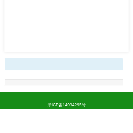
浙ICP备14034295号
浙公网安备 33019902000101号
版权所有 © 《茶叶科学》编辑部
技术支持：
北京玛格泰克科技发展有限公司