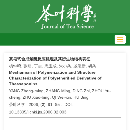
Toggl
navig
茶皂甙合成聚醚反应机理及其衍生物结构表征
杨钟鸣, 张明, 丁志, 周玉成, 朱小兵, 戚渭新, 胡兵
Mechanism of Polymerization and Structure
Characterization of Polyetherified Derivative of
Theasaponins
YANG Zhong-ming, ZHANG Ming, DING Zhi, ZHOU Yu-
cheng, ZHU Xiao-bing, QI Wei-xin, HU Bing
茶叶科学 . 2006, (
2
): 91 -95 . DOI:
10.13305/j.cnki.jts.2006.02.003