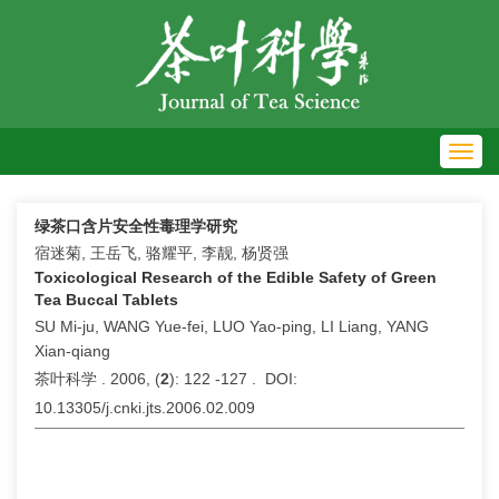
Toggl
navig
绿茶口含片安全性毒理学研究
宿迷菊, 王岳飞, 骆耀平, 李靓, 杨贤强
Toxicological Research of the Edible Safety of Green
Tea Buccal Tablets
SU Mi-ju, WANG Yue-fei, LUO Yao-ping, LI Liang, YANG
Xian-qiang
茶叶科学 . 2006, (
2
): 122 -127 . DOI:
10.13305/j.cnki.jts.2006.02.009