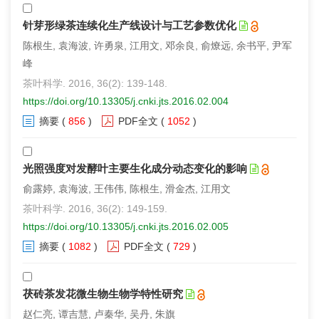
针芽形绿茶连续化生产线设计与工艺参数优化
陈根生, 袁海波, 许勇泉, 江用文, 邓余良, 俞燎远, 余书平, 尹军
峰
茶叶科学. 2016, 36(2): 139-148.
https://doi.org/10.13305/j.cnki.jts.2016.02.004
摘要
(
856
)
PDF全文
(
1052
)
光照强度对发酵叶主要生化成分动态变化的影响
俞露婷, 袁海波, 王伟伟, 陈根生, 滑金杰, 江用文
茶叶科学. 2016, 36(2): 149-159.
https://doi.org/10.13305/j.cnki.jts.2016.02.005
摘要
(
1082
)
PDF全文
(
729
)
茯砖茶发花微生物生物学特性研究
赵仁亮, 谭吉慧, 卢秦华, 吴丹, 朱旗