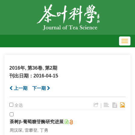
Toggl
navig
2016年, 第36卷, 第2期
刊出日期：2016-04-15
上一期
下一期
|
全选
茶树β-葡萄糖苷酶研究进展
周汉琛, 雷攀登, 丁勇