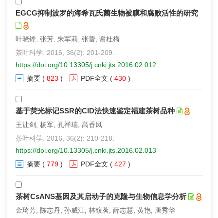
EGCG抑制波罗的海希瓦氏菌生物被膜和腐败活性的研究
叶晓锋, 张芳, 朱军莉, 张蕾, 谢杜梅
茶叶科学. 2016, 36(2): 201-209.
https://doi.org/10.13305/j.cnki.jts.2016.02.012
摘要
(
823
)
PDF全文
(
430
)
基于荧光标记SSR的CID法快速鉴定福建茶树品种
王让剑, 杨军, 孔祥瑞, 高香凤
茶叶科学. 2016, 36(2): 210-218.
https://doi.org/10.13305/j.cnki.jts.2016.02.013
摘要
(
779
)
PDF全文
(
427
)
茶树CsANS基因及其启动子的克隆与生物信息学分析
金琦芳, 陈志丹, 孙威江, 林馥茗, 薛志慧, 黄艳, 唐秀华