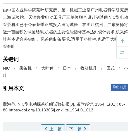
由中国农业科学院茶叶研究所、第一机械工业部广州电器科学研究所
上海试验站、天津兴业电动工具厂三单位联合设计制造的NIC型电动
采茶机组已于今春茶季正式投入田间试验。在浙江杭州、广东英德将
近卅亩面积的试验结果,机器的主要性能指标基本达到设计要求,机采鲜
叶基本适合外销红、绿茶的制茶要求,适用于小叶种,也适于大叶种,机
采鲜叶
关键词
NIC
/
采茶机
/
大叶种
/
日本
/
收获机具
/
田式
/
小
叶
导出引用
引用本文
殷鸿范.
NIC型电动採茶机组试验初报[J].
茶叶科学
. 1964, 1(01): 85-
86 https://doi.org/10.13305/j.cnki.jts.1964.01.013
上一篇
下一篇