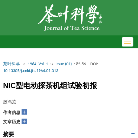
Toggl
navig
茶叶科学
››
1964, Vol. 1
››
Issue (01)
: 85-86.
DOI:
10.13305/j.cnki.jts.1964.01.013
NIC型电动採茶机组试验初报
殷鸿范
+
作者信息
+
文章历史
摘要