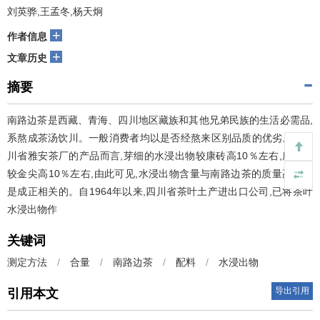
刘英骅,王孟冬,杨天炯
+
作者信息
+
文章历史
摘要
南路边茶是西藏、青海、四川地区藏族和其他兄弟民族的生活必需品,
系熬成茶汤饮川。一般消费者均以是否经熬来区别品质的优劣。就四
川省雅安茶厂的产品而言,芽细的水浸出物较康砖高10％左右,康砖又
较金尖高10％左右,由此可见,水浸出物含量与南路边茶的质量高低确
是成正相关的。自1964年以来,四川省茶叶土产进出口公司,已将茶叶
水浸出物作
关键词
测定方法
/
合量
/
南路边茶
/
配料
/
水浸出物
导出引用
引用本文