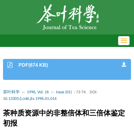
Toggl
navig
PDF(674 KB)
茶叶科学
››
1996, Vol. 16
››
Issue (01)
: 73-74.
DOI:
10.13305/j.cnki.jts.1996.01.014
茶种质资源中的非整倍体和三倍体鉴定
初报