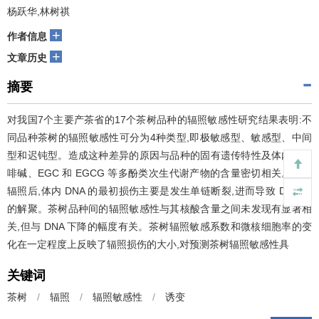
杨跃华,林树祺
+
作者信息
+
文章历史
摘要
对我国7个主要产茶省的17个茶树品种的辐照敏感性研究结果表明:不
同品种茶树的辐照敏感性可分为4种类型,即极敏感型、敏感型、中间
型和迟钝型。造成这种差异的原因与品种的固有遗传特性及体内的咖
啡碱、EGC 和 EGCG 等多酚类次生代谢产物的含量密切相关。茶树
辐照后,体内 DNA 的最初损伤主要是发生单链断裂,进而导致 DNA 链
的解聚。茶树品种间的辐照敏感性与其核酸含量之间未发现有显著相
关,但与 DNA 下降的幅度有关。茶树辐照敏感系数和微核细胞率的变
化在一定程度上反映了辐照损伤的大小,对预测茶树辐照敏感性具
关键词
茶树
/
辐照
/
辐照敏感性
/
诱变