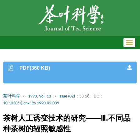
Toggl
navig
PDF(360 KB)
茶叶科学
››
1990, Vol. 10
››
Issue (02)
: 53-58.
DOI:
10.13305/j.cnki.jts.1990.02.009
茶树人工诱变技术的研究——Ⅲ.不同品
种茶树的辐照敏感性